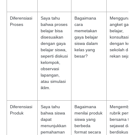
Diferensiasi
Saya tahu
Bagaimana
Menggunaka
Proses
bahwa proses
cara
angket gaya
belajar bisa
memetakan
belajar,
disesuaikan
gaya belajar
konsultasi
dengan gaya
siswa dalam
dengan kepa
belajar siswa,
kelas yang
sekolah dan
seperti diskusi
besar?
rekan sejawa
kelompok,
observasi
lapangan,
atau simulasi
iklim.
Diferensiasi
Saya tahu
Bagaimana
Mengemban
Produk
bahwa siswa
menilai produk
rubrik penila
dapat
siswa yang
bersama te
menunjukkan
berbeda
sejawat dan
pemahaman
format secara
berdiskusi