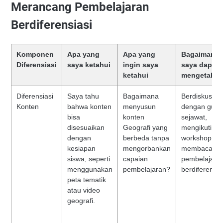
Merancang Pembelajaran
Berdiferensiasi
Komponen
Apa yang
Apa yang
Bagaimana
Diferensiasi
saya ketahui
ingin saya
saya dapat
ketahui
mengetahui
Diferensiasi
Saya tahu
Bagaimana
Berdiskusi
Konten
bahwa konten
menyusun
dengan guru
bisa
konten
sejawat,
disesuaikan
Geografi yang
mengikuti
dengan
berbeda tanpa
workshop, d
kesiapan
mengorbankan
membaca mo
siswa, seperti
capaian
pembelajara
menggunakan
pembelajaran?
berdiferensia
peta tematik
atau video
geografi.