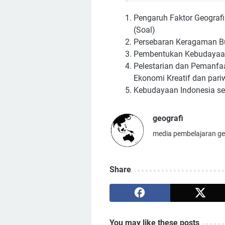
Pengaruh Faktor Geografi
(Soal)
Persebaran Keragaman Bud
Pembentukan Kebudayaan 
Pelestarian dan Pemanfa
Ekonomi Kreatif dan pariw
Kebudayaan Indonesia seb
geografi
media pembelajaran geo
Share
You may like these posts