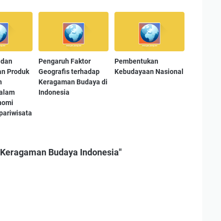
 dan
Pengaruh Faktor
Pembentukan
n Produk
Geografis terhadap
Kebudayaan Nasional
n
Keragaman Budaya di
dalam
Indonesia
nomi
 pariwisata
 Keragaman Budaya Indonesia"